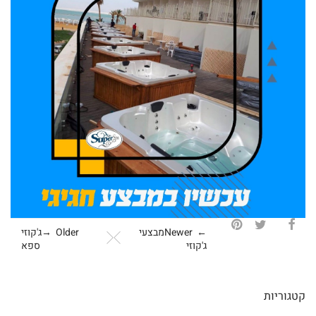
← Newer
מבצעי
Older →
ג'קוזי
ג'קוזי
ספא
קטגוריות