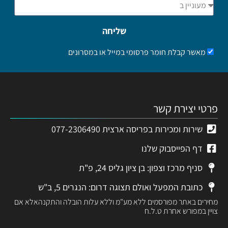
שליחה
מאשר קבלת חומר פרסומי במייל או במסרונים
פרטי יצירת קשר
שירות ומכירות בפריסה ארצית 077-2306490
דף הפייסבוק שלנו
סניף מרכז וצפון: בן ציון גליס 24, פ"ת
כתובת המפעל ואולם תצוגה דרום: הנגרים 5, ב"ש
מחירים באתר מפורסמים ללא מע"מ וללא עלות הובלה והתקנהאלא אם
צויין במפורש אחרת ט.ל.ח