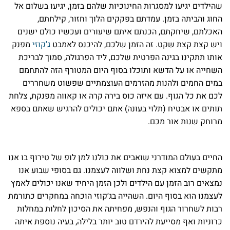
שהילדים יגיעו למסגרות החינוכיות שלהם בזמן, יגיעו בשלום אל
החוג והביתה בזמן. עמדתם בפקקים הלוך וחזור, קילחתם,
האכלתם, שיחקתם, הכנתם איתם שיעורים ועכשיו כולם ישנים
ויש קצת קצת שקט. זה הזמן שלכם, להיכנס לאמבט
ג'קוזי
מפנק
אותו תתקינו בגינה הפרטית שלכם, ליד הפרגולה, סמוך לבריכת
השחייה או על הדשא ותוכלו בסוף היום המטורף הזה להתחמם
במים החמים ולהנות מהזרמים העוצמתיים שפשוט משחררים
לכם את כל הגוף. עם איזה כוס בירה קרה או קאווה מפנקת, צלחת
תותים או אבטיח (תלוי בעונה) אתם יכולים להרגיש שאתם בספא
מרוחק שנות אור מכם.
החיים בעולם המודרני שואבים את כולנו למן לופ של טירוף בו אנו
מתקשים למצוא קצת נחת ושלווה לעצמנו. גם בסופי שבוע אנו
נמצאים רוב הזמן עם הילדים ולכן הזמן היחיד שאנו יכולים לאמץ
לעצמנו הוא בסוף היום. השהייה בג׳קוזי הוכחה במחקרים כתורמת
רבות לשחרור הגוף והנפש, מפחיתה את הסיכון לחלות במחלות
כרוניות ואף מסייעת להירדם טוב יותר בלילה, בעיה נוספת איתה