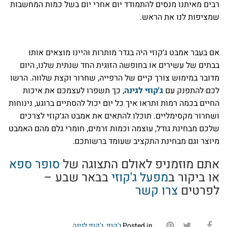
רבים מאיתנו מנסים להתמודד יום אחרי יום בשל כמות המחשבות
שמציפות לנו את הראש.
אם בעבר אמבט ג׳קוזי היה בגדר מותרות והיינו מוצאים אותו
בבתים של עשירים או בחופשה הזוגית החד שנתית שלנו, היום
מדובר במימוש צורך קיים של הרפייה, שחרור וקצת שלווה. הרשו
לכם להתפנק עם
ג'קוזי לגינה
, כך תשפרו לעצמכם את איכות
החיים בכמה רמות ותראו איך כל יום יכול להסתיים ברוגע, נינוחות
ושחרור מקסימליים. תוכלו להתאים את אמבט הג׳קוזי לצרכים
שלכם מבחינת גודל, עוצמה וכמות זרמים, חומרי גלם מהם האמבט
מיוצר וגם מבחינת התקציב שעומד ברשותכם.
אתם מוזמניפ לאולם התצוגה של
סופר ספא
או ביקור ב
מפעל ג'קוזי
בבאר שבע –
לפרטים
צרו קשר
Posted in
ג'קוזי
,
ג'קוזי לגינה
.